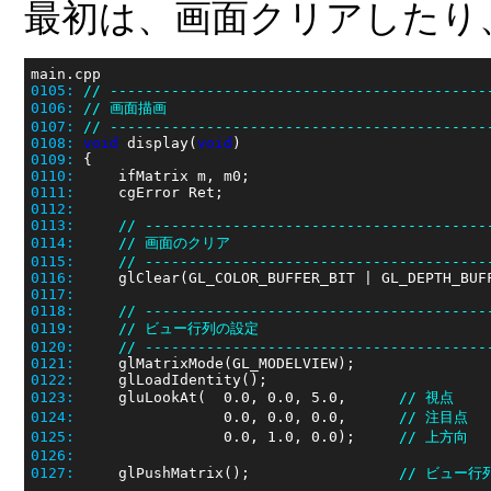
最初は、画面クリアしたり
0105:
// -------------------------------------------
0106:
// 画面描画
0107:
// -------------------------------------------
0108:
void
 display(
void
0109:
0110:
0111:
0112:
0113:
// ---------------------------------------
0114:
// 画面のクリア
0115:
// ---------------------------------------
0116:
0117:
0118:
// ---------------------------------------
0119:
// ビュー行列の設定
0120:
// ---------------------------------------
0121:
0122:
0123:
     gluLookAt(  0.0, 0.0, 5.0,      
// 視点
0124:
                 0.0, 0.0, 0.0,      
// 注目点
0125:
                 0.0, 1.0, 0.0);     
// 上方向
0126:
0127:
     glPushMatrix();                 
// ビュー