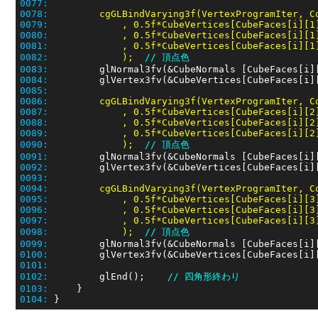
0077:
0078:
0079:
0080:
0081:
0082:
             );  
// 頂点色
0083:
0084:
0085:
0086:
0087:
0088:
0089:
0090:
             );  
// 頂点色
0091:
0092:
0093:
0094:
0095:
0096:
0097:
0098:
             );  
// 頂点色
0099:
0100:
0101:
0102:
         glEnd();    
// 四角形終わり
0103:
0104: