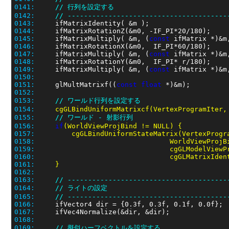
0141:
// 行列を設定する
0142:
// ---------------------------------------
0143:
0144:
0145:
     ifMatrixMultiply( &m, (
const
 ifMatrix *)&m
0146:
0147:
     ifMatrixMultiply( &m, (
const
 ifMatrix *)&m
0148:
0149:
     ifMatrixMultiply( &m, (
const
 ifMatrix *)&m
0150:
0151:
     glMultMatrixf((
const
float
0152:
0153:
// ワールド行列を設定する
0154:
     cgGLBindUniformMatrixcf(VertexProgramIter,
0155:
// ワールド - 射影行列
0156:
if
0157:
0158:
0159:
0160:
0161:
0162:
0163:
// ---------------------------------------
0164:
// ライトの設定
0165:
// ---------------------------------------
0166:
0167:
0168:
0169:
// 擬似ハーフベクトルを設定する