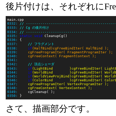
後片付けは、それぞれにFr
0332:
// -------------------------------------------
0333:
// Cg の後片付け
0334:
// -------------------------------------------
0335:
static
void
0336:
 {
0337:
// フラグメント
0338:
if
0339:
0340:
0341:
0342:
// 頂点シェーダ
0343:
if
0344:
if
0345:
if
0346:
if
0347:
0348:
     cgFreeContext( VertexContext );
0349:
0350:
さて、描画部分です。