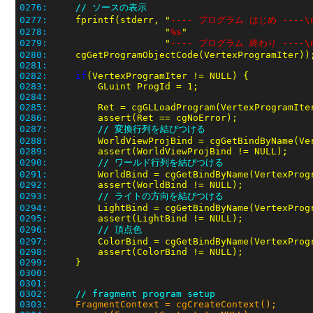
0276:
// ソースの表示
0277:
     fprintf(stderr, "
---- プログラム はじめ ----\
0278:
                     "
%s
0279:
                     "
---- プログラム 終わり ----\
0280:
0281:
0282:
if
0283:
0284:
0285:
0286:
0287:
// 変換行列を結びつける
0288:
         WorldViewProjBind = cgGetBindByName(Ve
0289:
0290:
// ワールド行列を結びつける
0291:
         WorldBind = cgGetBindByName(VertexProg
0292:
0293:
// ライトの方向を結びつける
0294:
         LightBind = cgGetBindByName(VertexProg
0295:
0296:
// 頂点色
0297:
         ColorBind = cgGetBindByName(VertexProg
0298:
0299:
0300:
0301:
0302:
// fragment program setup
0303: