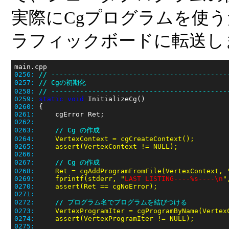
実際にCgプログラムを使うために
ラフィックボードに転送し
0256:
// -------------------------------------------
0257:
// Cgの初期化
0258:
// -------------------------------------------
0259:
static
void
0260:
0261:
0262:
0263:
// Cg の作成
0264:
0265:
0266:
0267:
// Cg の作成
0268:
     Ret = cgAddProgramFromFile(VertexContext, 
0269:
     fprintf(stderr, "
LAST LISTING----%s----\n
0270:
0271:
0272:
// プログラム名でプログラムを結びつける
0273:
     VertexProgramIter = cgProgramByName(Vertex
0274:
0275: