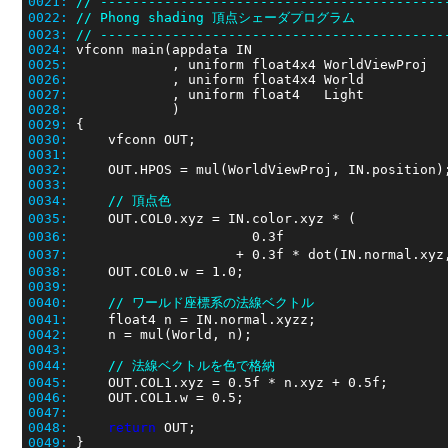
0021:
// -------------------------------------------
0022:
// Phong shading 頂点シェーダプログラム
0023:
// -------------------------------------------
0024:
0025:
0026:
0027:
0028:
0029:
0030:
0031:
0032:
0033:
0034:
// 頂点色
0035:
     OUT.COL0.xyz = IN.color.xyz * (           
0036:
                       0.3f                    
0037:
                     + 0.3f * dot(IN.normal.xyz
0038:
0039:
0040:
// ワールド座標系の法線ベクトル
0041:
0042:
0043:
0044:
// 法線ベクトルを色で格納
0045:
0046:
0047:
0048:
return
0049: