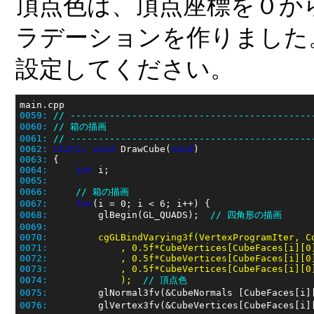
頂点色は、頂点座標を０か
ラデーションを作りました
設定してください。
0059:
// -------------------------------------------
0060:
// 箱の描画
0061:
// -------------------------------------------
0062:
static
void
 DrawCube(
void
0063:
0064:
int
0065:
0066:
// 箱の描画
0067:
for
0068:
         glBegin(GL_QUADS);  
// 四角形の描画
0069:
0070:
0071:
0072:
0073:
0074:
             );  
// 頂点色
0075:
         glNormal3fv(&CubeNormals [CubeFaces[i]
0076:
         glVertex3fv(&CubeVertices[CubeFaces[i]