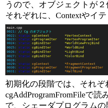
うので、オブジェクトが２
それぞれに、Contextや
0021:
// Cg のオブジェクト
0022:
static
0023:
static
0024:
static
 cgBindIter       *WorldViewProjBind    
0025:
static
 cgBindIter       *WorldBind            
0026:
static
 cgBindIter       *LightBind            
0027:
static
 cgBindIter       *ColorBind            
0028:
0029:
static
0030:
static
0031:
static
 cgBindIter       *HalfBind             
初期化の段階では、それぞ
cgAddProgramFromFile
で、シェーダプログラムの