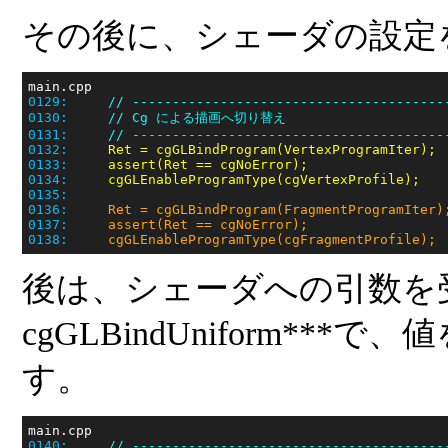
その後に、シェーダの設定
0129:
// ---------------------------------------
0130:
// Cg による描画へ切り替え
0131:
// ---------------------------------------
0132:
0133:
0134:
0135:
0136:
0137:
0138:
     cgGLEnableProgramType(cgFragmentProfile);
後は、シェーダへの引数を
cgGLBindUniform*
す。
0140:
// ---------------------------------------