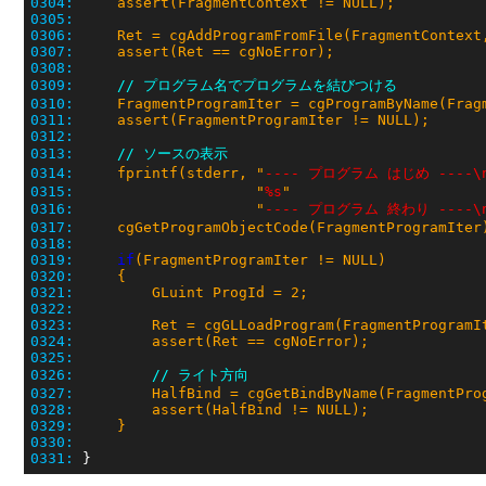
0304:
0305:
0306:
     Ret = cgAddProgramFromFile(FragmentContext
0307:
0308:
0309:
// プログラム名でプログラムを結びつける
0310:
     FragmentProgramIter = cgProgramByName(Frag
0311:
0312:
0313:
// ソースの表示
0314:
     fprintf(stderr, "
---- プログラム はじめ ----\
0315:
                     "
%s
0316:
                     "
---- プログラム 終わり ----\
0317:
0318:
0319:
if
0320:
0321:
0322:
0323:
0324:
0325:
0326:
// ライト方向
0327:
         HalfBind = cgGetBindByName(FragmentPro
0328:
0329:
     }
0330:
0331: