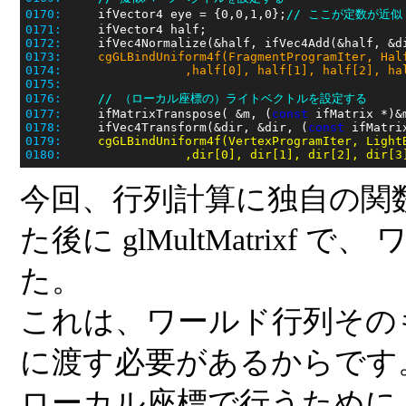
0170:
     ifVector4 eye = {0,0,1,0};
// ここが定数が近似
0171:
0172:
0173:
0174:
                 ,half[0], half[1], half[2], ha
0175:
0176:
// （ローカル座標の）ライトベクトルを設定する
0177:
     ifMatrixTranspose( &m, (
const
0178:
     ifVec4Transform(&dir, &dir, (
const
0179:
0180:
                 ,dir[0], dir[1], dir[2], dir[3
今回、行列計算に独自の関
た後に glMultMatrix
た。
これは、ワールド行列その
に渡す必要があるからです
ローカル座標で行うために