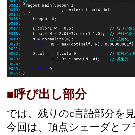
0011:
// -------------------------------------------
0012:
0013:
0014:
0015:
0016:
0017:
     I.color1.w = 0.5;               
// なぜかα
0018:
     float4 N = 2.0f*I.color1-1.0f;  
// 法線ベク
0019:
     N = normalize(N);               
// 規格化
0020:
float
0021:
0022:
     O.col =   I.color0              
// 環境色＋
0023:
             + 1.0f * pow(HN, 4);    
// 反射光
0024:
0025:
return
0026:
■呼び出し部分
では、残りのc言語部分を
今回は、頂点シェーダとフ