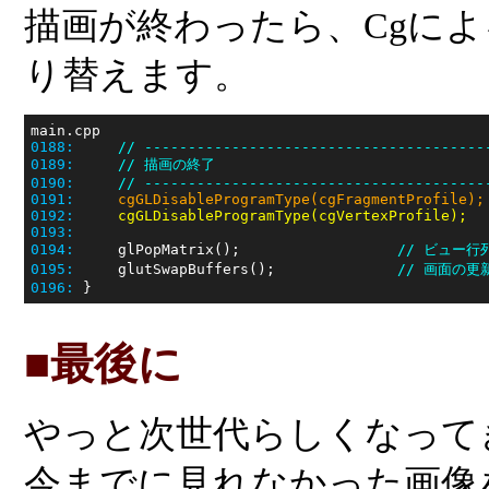
描画が終わったら、Cgに
り替えます。
0188:
// ---------------------------------------
0189:
// 描画の終了
0190:
// ---------------------------------------
0191:
cgGLDisableProgramType(cgFragmentProfile);
0192:
cgGLDisableProgramType(cgVertexProfile);
0193:
0194:
     glPopMatrix();                  
// ビュー
0195:
     glutSwapBuffers();              
// 画面の更
0196:
■最後に
やっと次世代らしくなって
今までに見れなかった画像