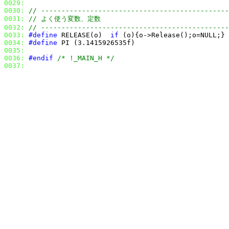
0029:
0030:
// ----------------------------------------------
0031:
// よく使う変数、定数
0032:
// ----------------------------------------------
0033:
#define
 RELEASE(o)  
if
0034:
#define
0035:
0036:
#endif
/* !_MAIN_H */
0037: