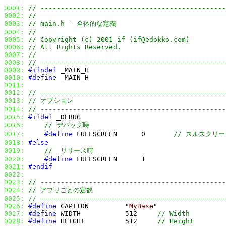
0001:
// ----------------------------------------------
0002:
//
0003:
// main.h - 全体的な定義
0004:
// 
0005:
// Copyright (c) 2001 if (if@edokko.com)
0006:
// All Rights Reserved.
0007:
//
0008:
// ----------------------------------------------
0009:
#ifndef
0010:
#define
0011:
0012:
// ----------------------------------------------
0013:
// オプション
0014:
// ----------------------------------------------
0015:
#ifdef
0016:
// デバッグ時
0017:
#define
 FULLSCREEN      0       
// スルスクリー
0018:
#else
0019:
//  リリース時
0020:
#define
0021:
#endif
0022:
0023:
// ----------------------------------------------
0024:
// アプリごとの定数
0025:
// ----------------------------------------------
0026:
#define
 CAPTION         "
MyBase
0027:
#define
 WIDTH           512     
// Width
0028:
#define
 HEIGHT          512     
// Height