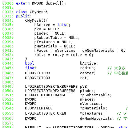
0030:
extern
0031:
0032:
class
0033:
public
0034:
0035:
         bActive = 
false
0036:
0037:
0038:
0039:
0040:
0041:
0042:
0043:
0044:
bool
0045:
float
                   radius;     
// 大きさ
0046:
     D3DXVECTOR3             center;     
// 中心位
0047:
0048:
0049:
0050:
0051:
0052:
0053:
0054:
     D3DMATERIAL8            *pMaterials;        
0055:
     LPDIRECT3DTEXTURE8      *pTextures;     
// 
0056:
     DWORD                   dwNumMaterials; 
// 
0057:
0058:
     HRESULT Load(LPDIRECT3DDEVICE8 lpD3DDev, 
char