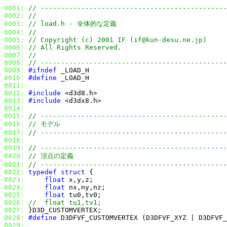
0001:
// ----------------------------------------------
0002:
//
0003:
// load.h - 全体的な定義
0004:
// 
0005:
// Copyright (c) 2001 IF (if@kun-desu.ne.jp)
0006:
// All Rights Reserved.
0007:
//
0008:
// ----------------------------------------------
0009:
#ifndef
0010:
#define
0011:
0012:
#include
0013:
#include
0014:
0015:
// ----------------------------------------------
0016:
// モデル
0017:
// ----------------------------------------------
0018:
0019:
// ----------------------------------------------
0020:
// 頂点の定義
0021:
// ----------------------------------------------
0022:
typedef
struct
0023:
float
0024:
float
0025:
float
0026:
//  float tu1,tv1;
0027:
0028:
#define
 D3DFVF_CUSTOMVERTEX (D3DFVF_XYZ | D3DFVF_
0029: