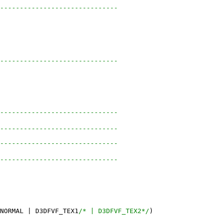
------------------------------
------------------------------
------------------------------
------------------------------
------------------------------
------------------------------
NORMAL | D3DFVF_TEX1
/* | D3DFVF_TEX2*/