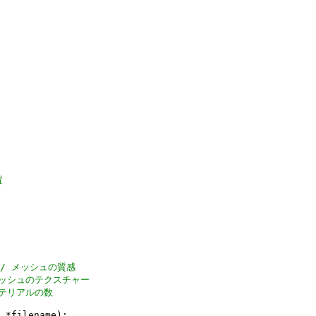
置
// メッシュの質感
メッシュのテクスチャー
マテリアルの数