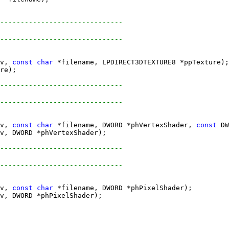
------------------------------
------------------------------
v, 
const
char
------------------------------
------------------------------
v, 
const
char
 *filename, DWORD *phVertexShader, 
const
------------------------------
------------------------------
v, 
const
char