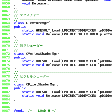
0059:
void
0060:
0061:
// ----------------------------------------------
0062:
// テクスチャー
0063:
// ----------------------------------------------
0064:
class
0065:
public
0066:
static
 HRESULT Load(LPDIRECT3DDEVICE8 lpD3DDe
0067:
static
void
0068:
0069:
// ----------------------------------------------
0070:
// 頂点シェーダー
0071:
// ----------------------------------------------
0072:
class
0073:
public
0074:
static
 HRESULT Load(LPDIRECT3DDEVICE8 lpD3DDe
0075:
static
void
0076:
0077:
// ----------------------------------------------
0078:
// ピクセルシェーダー
0079:
// ----------------------------------------------
0080:
class
0081:
public
0082:
static
 HRESULT Load(LPDIRECT3DDEVICE8 lpD3DDe
0083:
static
void
0084:
0085:
0086:
0087:
#endif
/* !_LOAD_H */