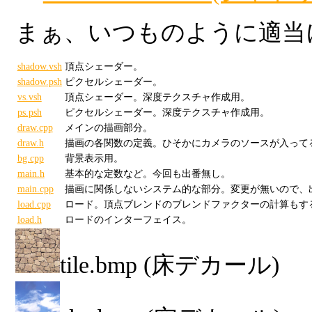
まぁ、いつものように適当
shadow.vsh
頂点シェーダー。
shadow.psh
ピクセルシェーダー。
vs.vsh
頂点シェーダー。深度テクスチャ作成用。
ps.psh
ピクセルシェーダー。深度テクスチャ作成用。
draw.cpp
メインの描画部分。
draw.h
描画の各関数の定義。ひそかにカメラのソースが入って
bg.cpp
背景表示用。
main.h
基本的な定数など。今回も出番無し。
main.cpp
描画に関係しないシステム的な部分。変更が無いので、
load.cpp
ロード。頂点ブレンドのブレンドファクターの計算もす
load.h
ロードのインターフェイス。
tile.bmp (床デカール)