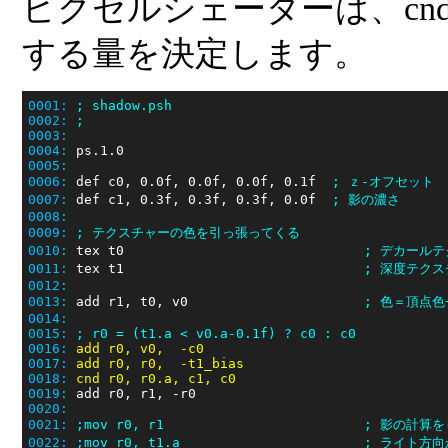
ピクセルシェーダーは、cn
する量を決定します。
0001:
; shadow.psh
0002:
;
0003:
0004:
0005:
0006:
 def c0, 0.0f, 0.0f, 0.0f, 0.1f  
; ｚ-オフセット
0007:
 def c1, 0.3f, 0.3f, 0.3f, 0.0f  
; 影の濃さ
0008:
0009:
; テクスチャーの色を引っ張ってくる
0010:
 tex t0                              
; デカール
0011:
 tex t1                              
; 深度テク
0012:
0013:
 add r1, t0, v0                      
; 色＝頂点色
0014:
0015:
; r0 = (t1.a < v0.a-0.1f) ? c0 : c0 
0016:
add r0, v0,  -c0
0017:
add r0, r0,  -t1_bias
0018:
cnd r0, r0.a, c1, c0
0019:
0020:
0021:
;mov r0, r1                         ; 影の計
0022:
;mov r0, t1.a                       ; 