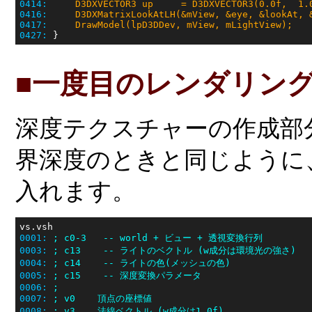
0414:
D3DXVECTOR3 up     = D3DXVECTOR3(0.0f,  1.
0416:
D3DXMatrixLookAtLH(&mView, &eye, &lookAt, 
0417:
DrawModel(lpD3DDev, mView, mLightView);
0427:
■一度目のレンダリン
深度テクスチャーの作成部
界深度のときと同じように
入れます。
0001:
; c0-3   -- world + ビュー + 透視変換行列
0003:
; c13    -- ライトのベクトル (w成分は環境光の強さ)
0004:
; c14    -- ライトの色(メッシュの色)
0005:
; c15    -- 深度変換パラメータ
0006:
;
0007:
; v0    頂点の座標値
0008:
; v3    法線ベクトル (w成分は1.0f)