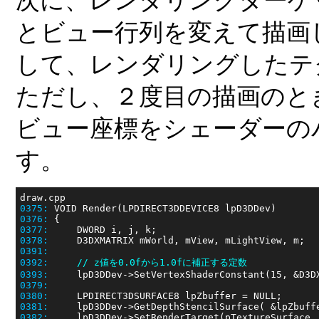
次に、レンダリングターゲ
とビュー行列を変えて描画
して、レンダリングしたテ
ただし、２度目の描画のと
ビュー座標をシェーダーの
す。
0375:
0376:
0377:
0378:
0391:
0392:
// z値を0.0fから1.0fに補正する定数
0393:
0379:
0380:
0381:
0382: