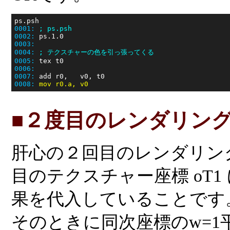
0001:
; ps.psh
0002:
0003:
0004:
; テクスチャーの色を引っ張ってくる
0005:
0006:
0007:
0008:
mov r0.a, v0
■２度目のレンダリン
肝心の２回目のレンダリン
目のテクスチャー座標 oT
果を代入していることです
そのときに同次座標のw=