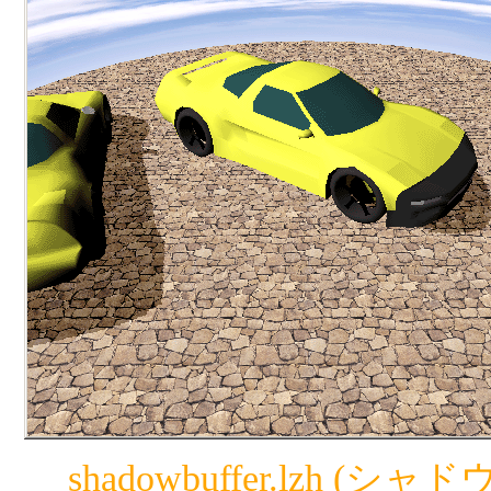
shadowbuffer.lzh (