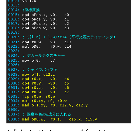
0012:
0013:
0014:
;座標変換
0015:
0016:
0017:
0018:
0019:
0020:
; ((l,n) + l.w)*c14 (平行光源のライティング)
0021:
0022:
0023:
0024:
; デカールテクスチャー
0025:
0026:
0027:
; シャドウバッファ
0028:
mov oT1, c12.z
0029:
dp4 r0.x,   v0,   c4
0030:
dp4 r0.y,  -v0,   c5
0031:
dp4 r0.z,   v0,   c6
0032:
dp4 r0.w,   v0,   c7
0033:
rcp r0.w, r0.w
0034:
mul r0.xy, r0, r0.w
0035:
mad oT1.xy, r0, c12.y, c12.y
0036:
0037:
; 深度を色のw成分に入れる
0038:
mad oD0.w,  r0.z,   c15.x, c15.y