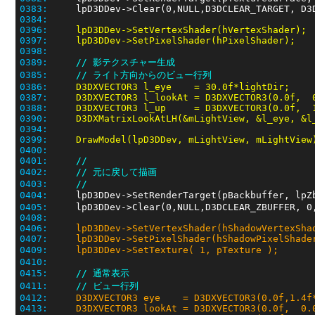
0383:
0384:
0396:
lpD3DDev->SetVertexShader(hVertexShader);
0397:
lpD3DDev->SetPixelShader(hPixelShader);
0398:
0389:
// 影テクスチャー生成
0385:
// ライト方向からのビュー行列
0386:
D3DXVECTOR3 l_eye    = 30.0f*lightDir;
0387:
D3DXVECTOR3 l_lookAt = D3DXVECTOR3(0.0f,  
0388:
D3DXVECTOR3 l_up     = D3DXVECTOR3(0.0f,  
0390:
D3DXMatrixLookAtLH(&mLightView, &l_eye, &l
0394:
0399:
DrawModel(lpD3DDev, mLightView, mLightView
0400:
0401:
// 
0402:
// 元に戻して描画
0403:
// 
0404:
     lpD3DDev->SetRenderTarget(pBackbuffer, lpZ
0405:
0408:
0406:
lpD3DDev->SetVertexShader(hShadowVertexSha
0407:
lpD3DDev->SetPixelShader(hShadowPixelShade
0409:
lpD3DDev->SetTexture( 1, pTexture );
0410:
0415:
// 通常表示
0411:
// ビュー行列
0412:
D3DXVECTOR3 eye    = D3DXVECTOR3(0.0f,1.4f
0413:
D3DXVECTOR3 lookAt = D3DXVECTOR3(0.0f,  0.