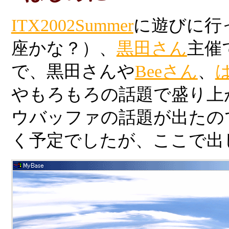
ITX2002Summer
に遊びに行
座かな？）、
黒田さん
主催
で、黒田さんや
Beeさん
、
やもろもろの話題で盛り上
ウバッファの話題が出たの
く予定でしたが、ここで出