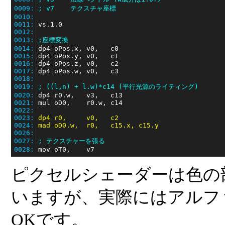
0009:
; v7    テクスチャ座標
0010:
0011:
0012:
0013:
;座標変換
0014:
0015:
0016:
0017:
0018:
0019:
; ((l,n) + l.w)*c14 (平行光源のライティング)
0020:
0021:
0022:
0023:
dp4 r0,     v0,   c2
0024:
mad oD0.w,  r0,   c15.x, c15.y
0026:
0027:
; テクスチャーを張る
0028:
ピクセルシェーダーは色の
いますが、実際にはアルフ
OKです。