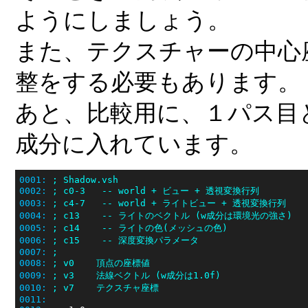
ようにしましょう。
また、テクスチャーの中心座標
整をする必要もあります。
あと、比較用に、１パス目
成分に入れています。
0001:
; Shadow.vsh
0002:
; c0-3   -- world + ビュー + 透視変換行列
0003:
; c4-7   -- world + ライトビュー + 透視変換行列
0004:
; c13    -- ライトのベクトル (w成分は環境光の強さ)
0005:
; c14    -- ライトの色(メッシュの色)
0006:
; c15    -- 深度変換パラメータ
0007:
;
0008:
; v0    頂点の座標値
0009:
; v3    法線ベクトル (w成分は1.0f)
0010:
; v7    テクスチャ座標
0011: