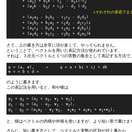
      + (a
j
 + b
k
 - c
 - d
i
)･c
1
1
1
1
2
      + (a
k
 - b
j
 + c
i
 - d
)･d
1
1
1
1
2
↓それぞれの基底でま
      = (a
a
 - b
b
 - c
c
 - d
d
)

1
2
1
2
1
2
1
2
      + (a
b
 + b
a
 + c
d
 - d
c
)
i
1
2
1
2
1
2
1
2
      + (a
c
 - b
d
 + c
a
 + d
b
)
j
1
2
1
2
1
2
1
2
      + (a
d
 + b
c
 - c
b
 + d
a
)
k
1
2
1
2
1
2
1
2
さて、上の書き方は非常に項が多くて、やってられません。
ということで、ベクトルを用いた表記方法が使われています。
それは、３次元ベクトルと１つの実数の集合として表記する方法で
q
 = (a, 
v
),     ⇔     
q
 = a + b
i
 + c
j
 + d
k
v
のように書きます。
この表記法を用いると、和や積は
q
 + 
q
 = (a
 + a
, 
v
 + 
v
1
2
1
2
1
2
q
 - 
q
 = (a
 - a
, 
v
 - 
v
1
2
1
2
1
2
q
 ･ 
q
 = (a
a
 - 
v
･
v
,  a
v
 + a
v
 + 
v
×
v
1
2
1
2
1
2
1
2
2
1
1
2
と、積はベクトルの内積や外積を使いますが、より短い形で書けま
さらに、短い書き方として、ベクトルと実数の区別が付く事から、