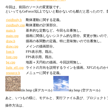
今回は、前回のソースの変更版です。
といってもGeForce3以上でないと動かないのも酷だと思ったので
rigidbody.h
剛体運動に関する定義。
rigidbody.cpp
剛体運動の計算部分。
main.h
基本的な定数など。今回も出番無し。
main.cpp
描画に関係しないシステム的な部分。変更が無いので
draw.h
描画の各関数の定義。特に意味無いので出番無し。
draw.cpp
メインの描画部分。
font.h
FPS表示用。既出。
font.cpp
FPS表示用。既出。
bg.cpp
地面＋天円柱の描画。今回説明無し。
light_eff.cpp
ライトの方向を説明するラインを描画。XFCのものか
resource.h
メニューに関する定義。
tile.bmp (床デカール)
sky.bmp (空デカール)
あと、いつもの様に、モデルと、実行ファイル及び、プロジェクト
操作方法は、