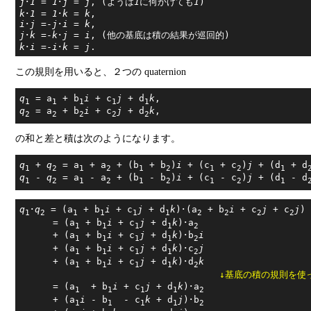
j
･
1
 = 
1
･
j
 = 
j
, (ようは
1
に何かけても
1
k
･
1
 = 
1
･
k
 = 
k
i
･
j
 =-
j
･
i
 = 
k
j
･
k
 =-
k
･
j
 = 
i
k
･
i
 =-
i
･
k
 = 
j
この規則を用いると、２つの quaternion
q
 = a
 + b
i
 + c
j
 + d
k
1
1
1
1
1
q
 = a
 + b
i
 + c
j
 + d
k
2
2
2
2
2
の和と差と積は次のようになります。
q
 + 
q
 = a
 + a
 + (b
 + b
)
i
 + (c
 + c
)
j
 + (d
 + d
1
2
1
2
1
2
1
2
1
q
 - 
q
 = a
 - a
 + (b
 - b
)
i
 + (c
 - c
)
j
 + (d
 - d
1
2
1
2
1
2
1
2
1
q
･
q
 = (a
 + b
i
 + c
j
 + d
k
)･(a
 + b
i
 + c
j
 + c
j
)

1
2
1
1
1
1
2
2
2
2
      = (a
 + b
i
 + c
j
 + d
k
)･a
1
1
1
1
2
      + (a
 + b
i
 + c
j
 + d
k
)･b
i
1
1
1
1
2
      + (a
 + b
i
 + c
j
 + d
k
)･c
j
1
1
1
1
2
      + (a
 + b
i
 + c
j
 + d
k
)･d
k
1
1
1
1
2
↓基底の積の規則を使
      = (a
  + b
i
 + c
j
 + d
k
)･a
1
1
1
1
2
      + (a
i
 - b
 - c
k
 + d
j
)･b
1
1
1
1
2