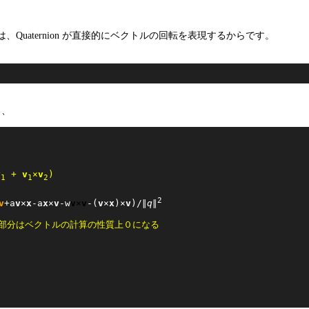
は、Quaternion が直接的にベクトルの回転を表現するからです。
と、
v
 + 
v
×
v
)
1
1
2
2
v
+a
v
×
x
-a
x
×
v
-w
v
×
v
-(
v
×
x
)×
v
)/∥
q
∥
部分はベクトルの計算の性質上０になる