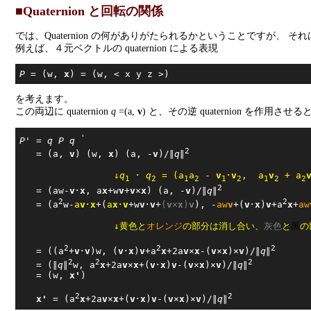
■Quaternion と回転の関係
では、Quaternion の何がありがたられるかということですが、 それ
例えば、４元ベクトルの quaternion による表現
P
 = (w, 
x
を考えます。
この両辺に quaternion
q
=(a,
v
) と、その逆 quaternion を作用させる
'
P'
 = 
q
P
q
2
   = (a, 
v
) (w, 
x
) (a, -
v
)/∥
q
∥
↓
q
 ･ 
q
 = (a
a
 - 
v
･
v
,  a
v
 + a
1
2
1
2
1
2
1
2
2
2
   = (aw-
v
･
x
, a
x
+w
v
+
v
×
x
) (a, -
v
)/∥
q
∥
2
2
   = (a
w-
a
v
･
x
+(
a
x
･
v
+w
v
･
v
+
(
v
×
x
)
v
), -
aw
v
+(
v
･
x
)
v
+a
x
+
aw
↓黄色と
オレンジ
の部分は消し合い、
灰色
と
黒
の
2
2
2
   = ((a
+
v
･
v
)w, (
v
･
x
)
v
+a
x
+2a
v
×
x
-(
v
×
x
)×
v
)/∥
q
∥
2
2
2
   = (∥
q
∥
w, a
x
+2a
v
×
x
+(
v
･
x
)
v
-(
v
×
x
)×
v
)/∥
q
∥
   = (w, 
x'
)

2
2
x'
 = (a
x
+2a
v
×
x
+(
v
･
x
)
v
-(
v
×
x
)×
v
)/∥
q
∥