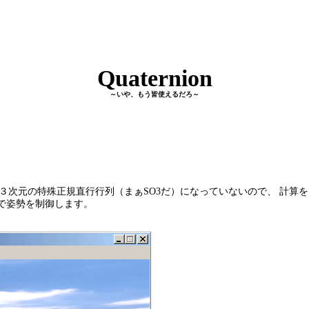
Quaternion
～いや、もう皆使えるだろ～
３次元の特殊正規直行行列（まぁSO3だ）になっていないので、 計算
n で姿勢を制御します。