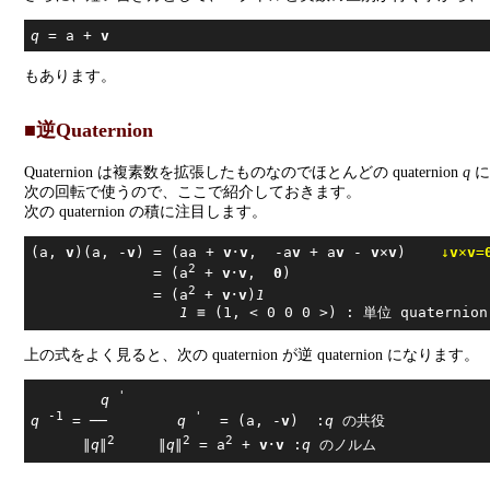
q
 = a + 
v
もあります。
■逆Quaternion
Quaternion は複素数を拡張したものなのでほとんどの quaternion
q
に
次の回転で使うので、ここで紹介しておきます。
次の quaternion の積に注目します。
(a, 
v
)(a, -
v
) = (aa + 
v
･
v
,  -a
v
 + a
v
 - 
v
×
v
)    
↓
v
×
v
=
2
              = (a
 + 
v
･
v
,  
0
)

2
              = (a
 + 
v
･
v
)
1
1
上の式をよく見ると、次の quaternion が逆 quaternion になります。
'
q
-1
'
q
 = ──        
q
  = (a, -
v
)  :
q
 の共役

2
2
2
      ∥
q
∥
     ∥
q
∥
 = a
 + 
v
･
v
 :
q