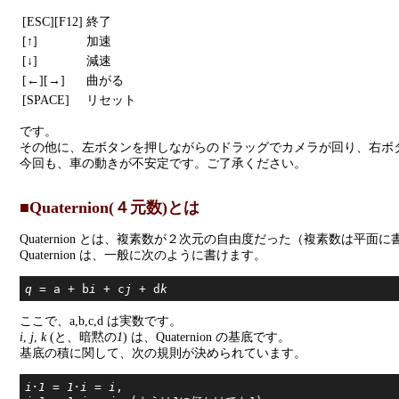
[ESC][F12]
終了
[↑]
加速
[↓]
減速
[←][→]
曲がる
[SPACE]
リセット
です。
その他に、左ボタンを押しながらのドラッグでカメラが回り、右ボ
今回も、車の動きが不安定です。ご了承ください。
■Quaternion(４元数)とは
Quaternion とは、複素数が２次元の自由度だった（複素数は
Quaternion は、一般に次のように書けます。
q
 = a + b
i
 + c
j
 + d
k
ここで、a,b,c,d は実数です。
i
,
j
,
k
(と、暗黙の
1
) は、Quaternion の基底です。
基底の積に関して、次の規則が決められています。
i
･
1
 = 
1
･
i
 = 
i