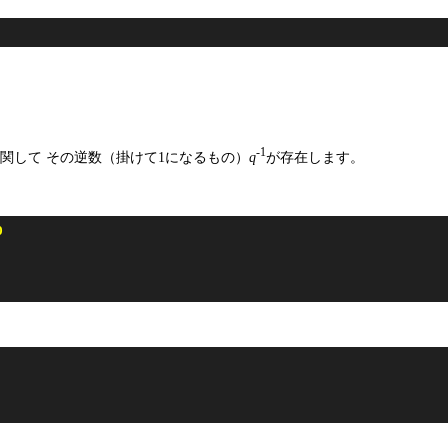
-1
関して その逆数（掛けて1になるもの）
q
が存在します。
0