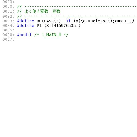
0029:
0030:
// ----------------------------------------------
0031:
// よく使う変数、定数
0032:
// ----------------------------------------------
0033:
#define
 RELEASE(o)  
if
0034:
#define
0035:
0036:
#endif
/* !_MAIN_H */
0037: