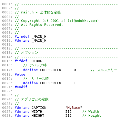
0001:
// ----------------------------------------------
0002:
//
0003:
// main.h - 全体的な定義
0004:
// 
0005:
// Copyright (c) 2001 if (if@edokko.com)
0006:
// All Rights Reserved.
0007:
//
0008:
// ----------------------------------------------
0009:
#ifndef
0010:
#define
0011:
0012:
// ----------------------------------------------
0013:
// オプション
0014:
// ----------------------------------------------
0015:
#ifdef
0016:
// デバッグ時
0017:
#define
 FULLSCREEN      0       
// スルスクリー
0018:
#else
0019:
//  リリース時
0020:
#define
0021:
#endif
0022:
0023:
// ----------------------------------------------
0024:
// アプリごとの定数
0025:
// ----------------------------------------------
0026:
#define
 CAPTION         "
MyBase
0027:
#define
 WIDTH           512     
// Width
0028:
#define
 HEIGHT          512     
// Height